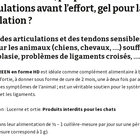
dysplasie, ligaments croisés,…
revalidation
Hygiène intime p
ulations avant l’effort, gel pour 
Troubles digestifs comme diarrhées ou
Shampooing de s
coliques
lation ?
Problèmes intestinaux ? Troubles
digestifs ?
 des articulations et des tendons sensible
Problèmes de voies respiratoires ?
r les animaux (chiens, chevaux, ….) souf
Système urinaire sensible ou ayant un
lasie, problèmes de ligaments croisés, …
problème
Votre animal urine un peu partout?
EEN en forme HD
est idéale comme complément alimentaire à 
d’ortie, à donner sous forme de cure de 2 mois, une à deux fois par 
Animal stressé
les symptômes de l’animal ; est un véritable soutien pour le syst
Un antibiotique 100 % naturel pour
et les ligaments.
renforcer le système immunitaire de
votre animal
 : Lucerne et ortie.
Produits interdits pour les chats
ns leur alimentation de ½ – 1 cuillère-mesure par jour sur une pér
sure correspond à 1 g).