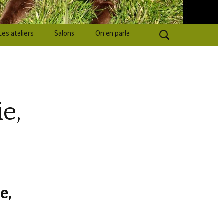
Rechercher :
Les ateliers
Salons
On en parle
go-
ssinets!
e,
bots 100% naturels
r une alimentaire
, égratignure ? SilverAid
raux, INDISPENSABLES
x
u tartre ou une mauvaise
le complément le plus
es oreilles
e,
, un nutriment RICHE
l pour les yeux de vos
hiens sportifs ou en