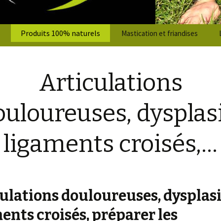
Produits 100% naturels
Mastication et friandises
Les antiparasitaires
Bois de cerf
Vermifuge chien, chat et cheval
Racine de bois méditerranéen
Articulations
Les huiles végétales/animales
Sabot de veau
Les soins
Un rafraîchissement rempli d’oli
Pensez à ses cou
ouloureuses, dysplasi
éléments
Les compléments alimentaires
Entretien des sa
Compléments pou
équilibrée.
ligaments croisés,…
Seniors chiens et chats
Blessure,coupure
est là!
Les micro-miné
pour vos animau
Animal souffrant de problème au cœur
Votre animal a d
haleine ?
Le Moringa BIO, 
Problèmes de peau ou de pelage, des
riche au monde!
démangeaisons ?
Hygiène et soin d
ulations douloureuses, dysplasi
La Spiruline BIO
Arthrose
pour l’organisme
Nettoyant nature
ents croisés, préparer les
animaux
Articulations douloureuses,
Agily Dog pour c