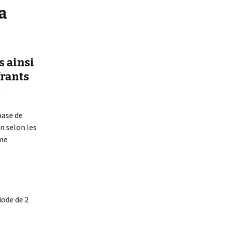
our chat et chien
la
oin pour TOUS
s ainsi
frants
.
base de
an selon les
ème
iode de 2