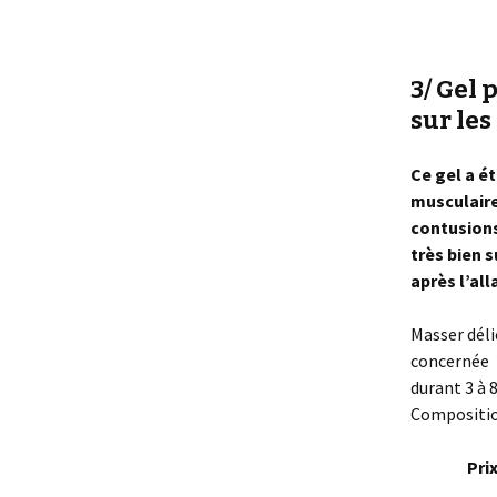
3/ Gel 
sur les
Ce gel a é
musculaire
contusions
très bien 
après l’al
Masser déli
concernée
durant 3 à 8
Composition
Prix